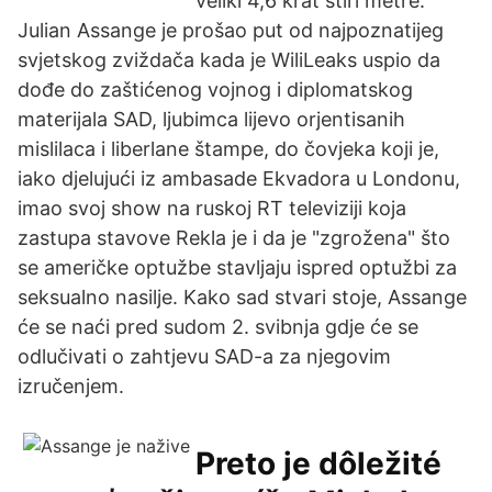
veliki 4,6 krat štiri metre.
Julian Assange je prošao put od najpoznatijeg
svjetskog zviždača kada je WiliLeaks uspio da
dođe do zaštićenog vojnog i diplomatskog
materijala SAD, ljubimca lijevo orjentisanih
mislilaca i liberlane štampe, do čovjeka koji je,
iako djelujući iz ambasade Ekvadora u Londonu,
imao svoj show na ruskoj RT televiziji koja
zastupa stavove Rekla je i da je "zgrožena" što
se američke optužbe stavljaju ispred optužbi za
seksualno nasilje. Kako sad stvari stoje, Assange
će se naći pred sudom 2. svibnja gdje će se
odlučivati o zahtjevu SAD-a za njegovim
izručenjem.
Preto je dôležité