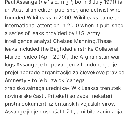
Paul Assange (/ ə ˈ s ɑː n ʒ /; born 3 July 1971) is
an Australian editor, publisher, and activist who
founded WikiLeaks in 2006. WikiLeaks came to
international attention in 2010 when it published
a series of leaks provided by U.S. Army
intelligence analyst Chelsea Manning.These
leaks included the Baghdad airstrike Collateral
Murder video (April 2010), the Afghanistan war
logs Assange je bil povabljen v London, kjer je
prejel nagrado organizacije za človekove pravice
Amnesty – to je bil za oklicanega
»raziskovalnega urednika« WikiLeaksa trenutek
novinarske časti. Pritekati so začeli nekateri
pristni dokumenti iz britanskih vojaških virov.
Assange jih je poskušal tržiti, a ni bilo zanimanja.