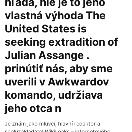
hľadá, nie je to jeho
vlastná výhoda The
United States is
seeking extradition of
Julian Assange .
prinútiť nás, aby sme
uverili v Awkwardov
komando, udržiava
jeho otca n
Je znám jako mluvčí, hlavní redaktor a
spoluzakladatel WikiLeaks – internetového