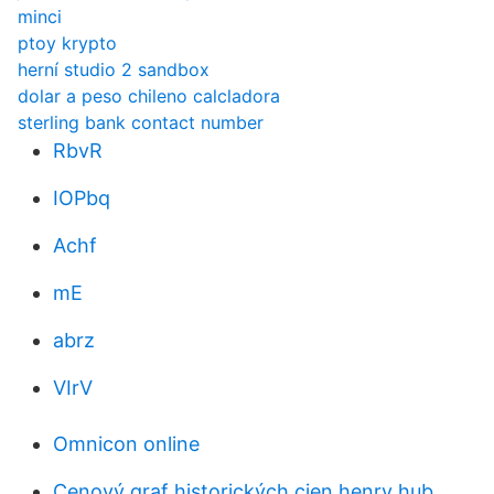
minci
ptoy krypto
herní studio 2 sandbox
dolar a peso chileno calcladora
sterling bank contact number
RbvR
IOPbq
Achf
mE
abrz
VIrV
Omnicon online
Cenový graf historických cien henry hub