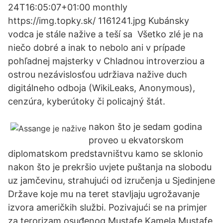
24T16:05:07+01:00 monthly
https://img.topky.sk/ 1161241.jpg Kubánsky
vodca je stále nažive a teší sa Všetko zlé je na
niečo dobré a inak to nebolo ani v prípade
pohľadnej majsterky v Chladnou introverziou a
ostrou nezávislosťou udržiava nažive duch
digitálneho odboja (WikiLeaks, Anonymous),
cenzúra, kyberútoky či policajný štát.
nakon što je sedam godina
proveo u ekvatorskom
diplomatskom predstavništvu kamo se sklonio
nakon što je prekršio uvjete puštanja na slobodu
uz jamčevinu, strahujući od izručenja u Sjedinjene
Države koje mu na teret stavljaju ugrožavanje
izvora američkih službi. Pozivajući se na primjer
za terorizam osuđenog Mustafe Kamela Mustafe,