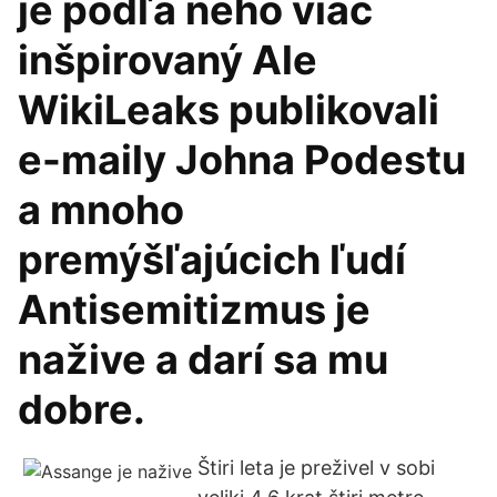
je podľa neho viac
inšpirovaný Ale
WikiLeaks publikovali
e-maily Johna Podestu
a mnoho
premýšľajúcich ľudí
Antisemitizmus je
nažive a darí sa mu
dobre.
Štiri leta je preživel v sobi