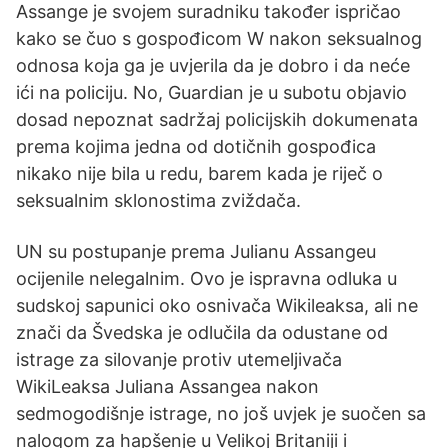
Assange je svojem suradniku također ispričao
kako se čuo s gospođicom W nakon seksualnog
odnosa koja ga je uvjerila da je dobro i da neće
ići na policiju. No, Guardian je u subotu objavio
dosad nepoznat sadržaj policijskih dokumenata
prema kojima jedna od dotičnih gospođica
nikako nije bila u redu, barem kada je riječ o
seksualnim sklonostima zviždača.
UN su postupanje prema Julianu Assangeu
ocijenile nelegalnim. Ovo je ispravna odluka u
sudskoj sapunici oko osnivača Wikileaksa, ali ne
znači da Švedska je odlučila da odustane od
istrage za silovanje protiv utemeljivača
WikiLeaksa Juliana Assangea nakon
sedmogodišnje istrage, no još uvjek je suočen sa
nalogom za hapšenje u Velikoj Britaniji i