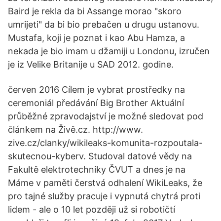
Baird je rekla da bi Assange morao "skoro
umrijeti" da bi bio prebačen u drugu ustanovu.
Mustafa, koji je poznat i kao Abu Hamza, a
nekada je bio imam u džamiji u Londonu, izručen
je iz Velike Britanije u SAD 2012. godine.
červen 2016 Cílem je vybrat prostředky na
ceremoniál předávání Big Brother Aktuální
průběžné zpravodajství je možné sledovat pod
článkem na Živě.cz. http://www.
zive.cz/clanky/wikileaks-komunita-rozpoutala-
skutecnou-kyberv. Studoval datové vědy na
Fakultě elektrotechniky ČVUT a dnes je na
Máme v paměti čerstvá odhalení WikiLeaks, že
pro tajné služby pracuje i vypnutá chytrá proti
lidem - ale o 10 let později už si robotičtí