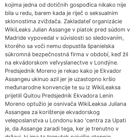
kojima jedna od dotičnih gospođica nikako nije
bila u redu, barem kada je riječ o seksualnim
sklonostima zviždača. Zakladateľ organizácie
WikiLeaks Julian Assange v piatok pred súdom v
Madride vypovedal v súvislosti so sledovaním,
ktorého sa voči nemu dopustila španielska
súkromná bezpečnostná firma v období, keď žil
na ekvádorskom veľvyslanectve v Londýne.
Predsjednik Moreno je rekao kako je Ekvador
Assangeu ukinuo azil jer je uzastopno kršio
međunarodne konvencije te su iz WikiLeaksa
prijetili Quitou Predsjednik Ekvadora Lenin
Moreno optužio je osnivača WikiLeaksa Juliana
Assangea za korištenje ekvadorskog
veleposlanstva u Londonu kao 'centra za Upati
je, da Assange zaradi tega, ker je trenutno v
državi, ki ima ta trenutek najvišjo stopnjo