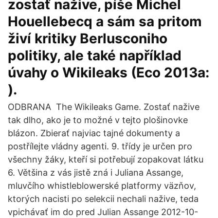
zostať nažive, píše Michel
Houellebecq a sám sa pritom
živí kritiky Berlusconiho
politiky, ale také například
úvahy o Wikileaks (Eco 2013a:
).
ODBRANA The Wikileaks Game. Zostať nažive
tak dlho, ako je to možné v tejto plošinovke
blázon. Zbierať najviac tajné dokumenty a
postřílejte vládny agenti. 9. třídy je určen pro
všechny žáky, kteří si potřebují zopakovat látku
6. Většina z vás jistě zná i Juliana Assange,
mluvčího whistleblowerské platformy väzňov,
ktorých nacisti po selekcii nechali nažive, teda
vpichávať im do pred Julian Assange 2012-10-