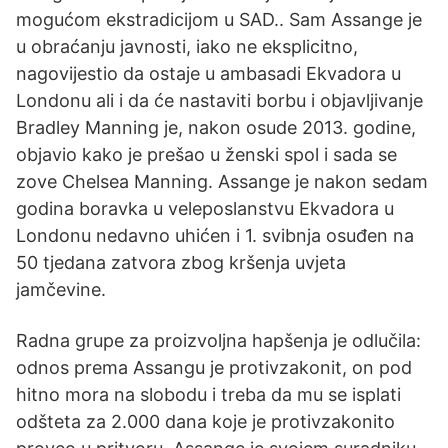
mogućom ekstradicijom u SAD.. Sam Assange je
u obraćanju javnosti, iako ne eksplicitno,
nagovijestio da ostaje u ambasadi Ekvadora u
Londonu ali i da će nastaviti borbu i objavljivanje
Bradley Manning je, nakon osude 2013. godine,
objavio kako je prešao u ženski spol i sada se
zove Chelsea Manning. Assange je nakon sedam
godina boravka u veleposlanstvu Ekvadora u
Londonu nedavno uhićen i 1. svibnja osuđen na
50 tjedana zatvora zbog kršenja uvjeta
jamčevine.
Radna grupe za proizvoljna hapšenja je odlučila:
odnos prema Assangu je protivzakonit, on pod
hitno mora na slobodu i treba da mu se isplati
odšteta za 2.000 dana koje je protivzakonito