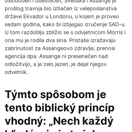
oslobođen i obeštećen, Švedska i Assange je
prošlog travnja bio izbačen iz veleposlanstva
države Ekvador u Londonu, u kojem je proveo
sedam godina, kako bi izbjegao izručenje SAD-u.
U tom razdoblju zbližio se s odvjetnicom Morris i
ona mu je rodila dva sina. Pristaše izražavaju
zabrinutost za Assangeovo zdravlje, prenosi
agencija dpa. Assange ni presenečen nad
odločitvijo, a je zelo jezen, je dejal njegov
odvetnik.
Týmto spôsobom je
tento biblický princíp
vhodný: „Nech každý