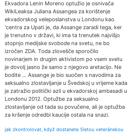
Ekvadora Lenin Moreno optužio je osnivača
WikiLeaksa Juliana Assangea za korištenje
ekvadorskog veleposlanstva u Londonu kao
'centra za Upati je, da Assange zaradi tega, ker
je trenutno v državi, ki ima ta trenutek najvišjo
stopnjo medijske svobode na svetu, ne bo
izročen ZDA. Toda zlovešče sporočilo
novinarjem in drugim aktivistom po vsem svetu
je dovolj jasno že samo z njegovo aretacijo. Ne
bodite … Assange je bio suočen s navodima za
seksualno zlostavljanje u Švedskoj u vrijeme kada
je zatražio politički azil u ekvadorskoj ambasadi u
Londonu 2012. Optužbe za seksualno
zlostavljanje od tada su povučene, ali je optužba
za kršenje odredbi kaucije ostala na snazi.
jak zkontrolovat, když dostanete 5letou veteránskou