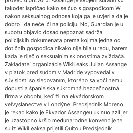
proveo u pritvoru. Assange je svojem suradniku
također ispričao kako se čuo s gospođicom W
nakon seksualnog odnosa koja ga je uvjerila da je
dobro i da neće ići na policiju. No, Guardian je u
subotu objavio dosad nepoznat sadržaj
policijskih dokumenata prema kojima jedna od
dotičnih gospođica nikako nije bila u redu, barem
kada je riječ o seksualnim sklonostima zviždača.
Zakladateľ organizácie WikiLeaks Julian Assange
v piatok pred súdom v Madride vypovedal v
súvislosti so sledovaním, ktorého sa voči nemu
dopustila španielska súkromná bezpečnostná
firma v období, keď žil na ekvádorskom
veľvyslanectve v Londýne. Predsjednik Moreno
je rekao kako je Ekvador Assangeu ukinuo azil jer
je uzastopno kršio međunarodne konvencije te
su iz WikiLeaksa prijetili Quitou Predsjednik