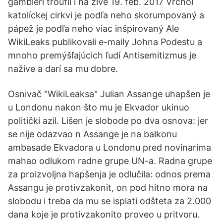
gambleři troufli i na živé 19. feb. 2017 Vrchol
katolíckej cirkvi je podľa neho skorumpovaný a
pápež je podľa neho viac inšpirovaný Ale
WikiLeaks publikovali e-maily Johna Podestu a
mnoho premýšľajúcich ľudí Antisemitizmus je
nažive a darí sa mu dobre.
Osnivač "WikiLeaksa" Julian Assange uhapšen je
u Londonu nakon što mu je Ekvador ukinuo
politički azil. Lišen je slobode po dva osnova: jer
se nije odazvao n Assange je na balkonu
ambasade Ekvadora u Londonu pred novinarima
mahao odlukom radne grupe UN-a. Radna grupe
za proizvoljna hapšenja je odlučila: odnos prema
Assangu je protivzakonit, on pod hitno mora na
slobodu i treba da mu se isplati odšteta za 2.000
dana koje je protivzakonito proveo u pritvoru.