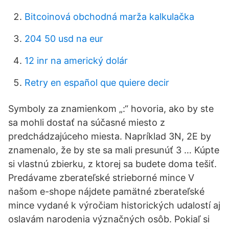
Bitcoinová obchodná marža kalkulačka
204 50 usd na eur
12 inr na americký dolár
Retry en español que quiere decir
Symboly za znamienkom „:“ hovoria, ako by ste
sa mohli dostať na súčasné miesto z
predchádzajúceho miesta. Napríklad 3N, 2E by
znamenalo, že by ste sa mali presunúť 3 … Kúpte
si vlastnú zbierku, z ktorej sa budete doma tešiť.
Predávame zberateľské strieborné mince V
našom e-shope nájdete pamätné zberateľské
mince vydané k výročiam historických udalostí aj
oslavám narodenia význačných osôb. Pokiaľ si