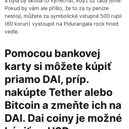
a byla by škoda to vynechat, když už tady jsme.
Pokud by vám ale přišlo, že to za ty peníze
nestojí, můžete za symbolické vstupné 500 rupií
(60 korun) vystoupit na Pidurangala rock hned
vedle.
Pomocou bankovej
karty si môžete kúpiť
priamo DAI, príp.
nakúpte Tether alebo
Bitcoin a zmeňte ich na
DAI. Dai coiny je možné