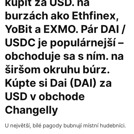
kúpiť za USD. na
burzách ako Ethfinex,
YoBit a EXMO. Pár DAI /
USDC je populárnejší –
obchoduje sa s ním. na
širšom okruhu búrz.
Kúpte si Dai (DAI) za
USD v obchode
Changelly
U největší, bílé pagody bubnují místní hudebníci.