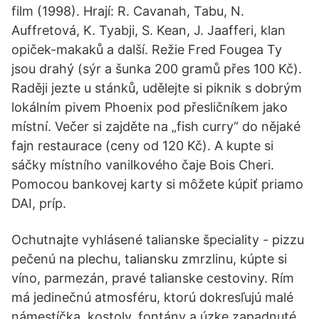
film (1998). Hrají: R. Cavanah, Tabu, N.
Auffretová, K. Tyabji, S. Kean, J. Jaafferi, klan
opiček-makaků a další. Režie Fred Fougea Ty
jsou drahý (sýr a šunka 200 gramů přes 100 Kč).
Raději jezte u stánků, udělejte si piknik s dobrým
lokálním pivem Phoenix pod přesličníkem jako
místní. Večer si zajděte na „fish curry“ do nějaké
fajn restaurace (ceny od 120 Kč). A kupte si
sáčky místního vanilkového čaje Bois Cheri.
Pomocou bankovej karty si môžete kúpiť priamo
DAI, príp.
Ochutnajte vyhlásené talianske špeciality - pizzu
pečenú na plechu, taliansku zmrzlinu, kúpte si
víno, parmezán, pravé talianske cestoviny. Rím
má jedinečnú atmosféru, ktorú dokresľujú malé
námestíčka, kostoly, fontány a úzke zapadnuté