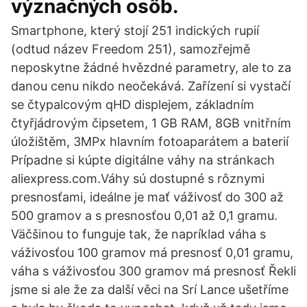
význačných osôb.
Smartphone, který stojí 251 indických rupií
(odtud název Freedom 251), samozřejmě
neposkytne žádné hvězdné parametry, ale to za
danou cenu nikdo neočekává. Zařízení si vystačí
se čtypalcovým qHD displejem, základním
čtyřjádrovým čipsetem, 1 GB RAM, 8GB vnitřním
úložištěm, 3MPx hlavním fotoaparátem a baterií
Prípadne si kúpte digitálne váhy na stránkach
aliexpress.com.Váhy sú dostupné s rôznymi
presnosťami, ideálne je mať váživosť do 300 až
500 gramov a s presnosťou 0,01 až 0,1 gramu.
Väčšinou to funguje tak, že napríklad váha s
váživosťou 100 gramov má presnosť 0,01 gramu,
váha s váživosťou 300 gramov má presnosť Řekli
jsme si ale že za další věci na Srí Lance ušetříme