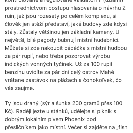
prostredníctvom postupu hlasovania o návrhu Z
ruin, jež jsou rozesety po celém komplexu, si
člověk jen stěží představí, jaké budovy zde kdysi
stály. Zůstaly většinou jen základní kameny. U
největší, bílé pagody bubnují místní hudebníci.
Můžete si zde nakoupit cédéčka s místní hudbou
za pár rupií, nebo třeba pozorovat výrobu
indických vonných tyčinek. Už za 100 rupií
benzínu uvidíte za pár dní celý ostrov Mahé
vrátane zastávok na plážach a čohokoľvek, čo
vás zaujme.
Ty jsou drahý (sýr a šunka 200 gramů přes 100
Kč). Raději jezte u stánků, udělejte si piknik s
dobrým lokálním pivem Phoenix pod
přesličníkem jako místní. Večer si zajděte na „fish