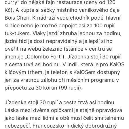
curry“ do nějaké fajn restaurace (ceny od 120
Kč). A kupte si sáčky místního vanilkového čaje
Bois Cheri. K nádraží vede chodník podél hlavní
silnice nebo je možné popojet asi za 100 rupií
tuk-tukem. Vlaky jezdí zhruba jednou za hodinu,
jízdní řád je dost nepravidelný a je lepší si ho
ověřit na webu železnic (stanice v centru se
jmenuje „Colombo Fort“). Jízdenka stojí 30 rupií
a cesta trvá asi hodinu. V Indii, která je pro KaiOS
klíčovým trhem, je telefon s KaiOSem dostupný
jen za vratnou zálohu při měsíčním programu v
přepočtu za 30 korun (99 rupií).
Jízdenka stojí 30 rupií a cesta trvá asi hodinu.
Láska mezi dvěma opičkami je stejně opravdová
jako láska mezi lidmi a obě musí čelit smrtelnému
nebezpečí. Francouzsko-indický dobrodružný