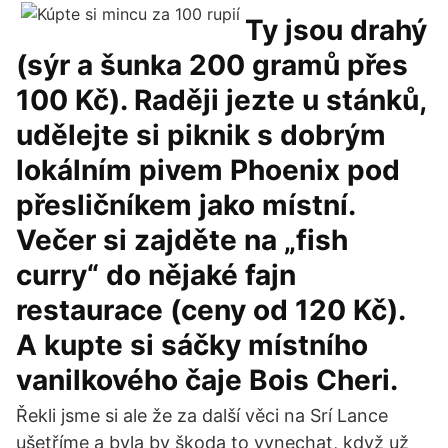
Ty jsou drahý
(sýr a šunka 200 gramů přes
100 Kč). Raději jezte u stánků,
udělejte si piknik s dobrým
lokálním pivem Phoenix pod
přesličníkem jako místní.
Večer si zajděte na „fish
curry“ do nějaké fajn
restaurace (ceny od 120 Kč).
A kupte si sáčky místního
vanilkového čaje Bois Cheri.
Řekli jsme si ale že za další věci na Srí Lance
ušetříme a byla by škoda to vynechat, když už