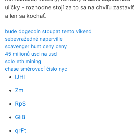
uličky - rozhodne stojí za to sa na chvíľu zastaviť
a len sa kochať.
bude dogecoin stoupat tento víkend
sebevražedné naperville
scavenger hunt ceny ceny
45 milionů usd na usd
solo eth mining
chase směrovací číslo nyc
lJHI
Zm
RpS
GliB
qrFt