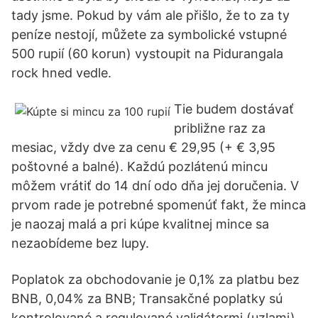
tady jsme. Pokud by vám ale přišlo, že to za ty
peníze nestojí, můžete za symbolické vstupné
500 rupií (60 korun) vystoupit na Pidurangala
rock hned vedle.
Tie budem dostávať
približne raz za
mesiac, vždy dve za cenu € 29,95 (+ € 3,95
poštovné a balné). Každú pozlátenú mincu
môžem vrátiť do 14 dní odo dňa jej doručenia. V
prvom rade je potrebné spomenúť fakt, že minca
je naozaj malá a pri kúpe kvalitnej mince sa
nezaobídeme bez lupy.
Poplatok za obchodovanie je 0,1% za platbu bez
BNB, 0,04% za BNB; Transakčné poplatky sú
kontrolované a regulované validátormi (uzlami)