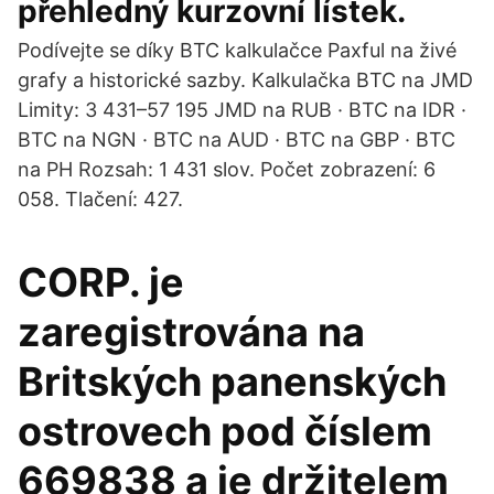
přehledný kurzovní lístek.
Podívejte se díky BTC kalkulačce Paxful na živé
grafy a historické sazby. Kalkulačka BTC na JMD
Limity: 3 431–57 195 JMD na RUB · BTC na IDR ·
BTC na NGN · BTC na AUD · BTC na GBP · BTC
na PH Rozsah: 1 431 slov. Počet zobrazení: 6
058. Tlačení: 427.
CORP. je
zaregistrována na
Britských panenských
ostrovech pod číslem
669838 a je držitelem