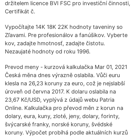
držitelem licence BVI FSC pro investiční činnosti,
Certifikát č.
Vypočítajte 14K 18K 22K hodnoty taveniny so
Zľavami. Pre profesionálov a fanúšikov. Vyberte
kov, zadajte hmotnosť, zadajte čistotu.
Nezaujaté hodnoty od roku 1996.
Prevod meny - kurzová kalkulačka Mar 01, 2021
Česká měna dnes výrazně oslabila. Vůči euru
klesla na 26,23 koruny za euro, což je nejslabší
úroveň od června 2017. K dolaru oslabila na
23,67 Kč/USD, vyplývá z údajů webu Patria
Online. Kalkulačka pro převod měn z korun na
dolary, eura, kuny, zloté, jeny, dolary, forinty,
švýcarské franky, norské koruny, švédské
koruny. Výpočet probíhá podle aktuálních kurzů