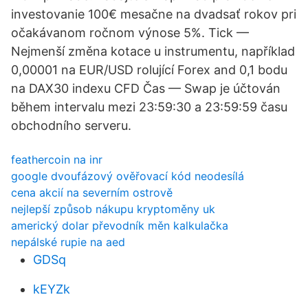
investovanie 100€ mesačne na dvadsať rokov pri
očakávanom ročnom výnose 5%. Tick —
Nejmenší změna kotace u instrumentu, například
0,00001 na EUR/USD rolující Forex and 0,1 bodu
na DAX30 indexu CFD Čas — Swap je účtován
během intervalu mezi 23:59:30 a 23:59:59 času
obchodního serveru.
feathercoin na inr
google dvoufázový ověřovací kód neodesílá
cena akcií na severním ostrově
nejlepší způsob nákupu kryptoměny uk
americký dolar převodník měn kalkulačka
nepálské rupie na aed
GDSq
kEYZk