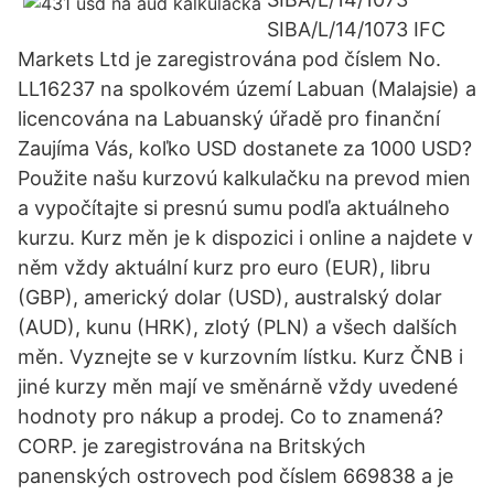
SIBA/L/14/1073 IFC
Markets Ltd je zaregistrována pod číslem No.
LL16237 na spolkovém území Labuan (Malajsie) a
licencována na Labuanský úřadě pro finanční
Zaujíma Vás, koľko USD dostanete za 1000 USD?
Použite našu kurzovú kalkulačku na prevod mien
a vypočítajte si presnú sumu podľa aktuálneho
kurzu. Kurz měn je k dispozici i online a najdete v
něm vždy aktuální kurz pro euro (EUR), libru
(GBP), americký dolar (USD), australský dolar
(AUD), kunu (HRK), zlotý (PLN) a všech dalších
měn. Vyznejte se v kurzovním lístku. Kurz ČNB i
jiné kurzy měn mají ve směnárně vždy uvedené
hodnoty pro nákup a prodej. Co to znamená?
CORP. je zaregistrována na Britských
panenských ostrovech pod číslem 669838 a je