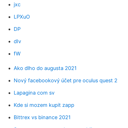
jxc
LPXuO
DP
dIv
fW
Ako dlho do augusta 2021
Nový facebookový účet pre oculus quest 2
Lapagina com sv
Kde si mozem kupit zapp
Bittrex vs binance 2021