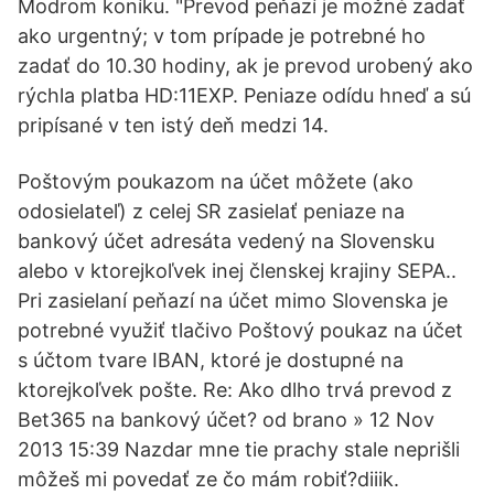
Modrom koníku. "Prevod peňazí je možné zadať
ako urgentný; v tom prípade je potrebné ho
zadať do 10.30 hodiny, ak je prevod urobený ako
rýchla platba HD:11EXP. Peniaze odídu hneď a sú
pripísané v ten istý deň medzi 14.
Poštovým poukazom na účet môžete (ako
odosielateľ) z celej SR zasielať peniaze na
bankový účet adresáta vedený na Slovensku
alebo v ktorejkoľvek inej členskej krajiny SEPA..
Pri zasielaní peňazí na účet mimo Slovenska je
potrebné využiť tlačivo Poštový poukaz na účet
s účtom tvare IBAN, ktoré je dostupné na
ktorejkoľvek pošte. Re: Ako dlho trvá prevod z
Bet365 na bankový účet? od brano » 12 Nov
2013 15:39 Nazdar mne tie prachy stale neprišli
môžeš mi povedať ze čo mám robiť?diiik.