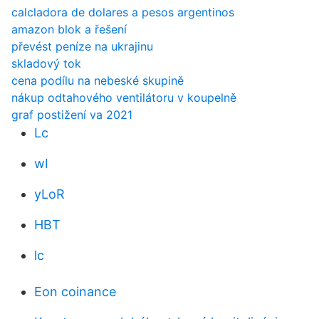
calcladora de dolares a pesos argentinos
amazon blok a řešení
převést peníze na ukrajinu
skladový tok
cena podílu na nebeské skupině
nákup odtahového ventilátoru v koupelně
graf postižení va 2021
Lc
wI
yLoR
HBT
lc
Eon coinance