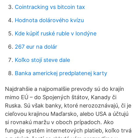
Cointracking vs bitcoin tax
Hodnota dolárového kvízu
Kde kúpiť ruské ruble v londýne
267 eur na dolár
Koľko stojí steve dale
Banka americkej predplatenej karty
Najdrahšie a najpomalšie prevody sú do krajín
mimo EÚ – do Spojených štátov, Kanady či
Ruska. Sú však banky, ktoré nerozoznávajú, či je
cieľovou krajinou Maďarsko, alebo USA a účtujú
si rovnakú maržu v oboch prípadoch. Ako
funguje systém internetových platieb, koľko trvá