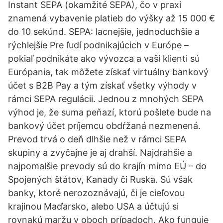
Instant SEPA (okamžité SEPA), čo v praxi
znamená vybavenie platieb do výšky až 15 000 €
do 10 sekúnd. SEPA: lacnejšie, jednoduchšie a
rýchlejšie Pre ľudí podnikajúcich v Európe –
pokiaľ podnikáte ako vývozca a vaši klienti sú
Európania, tak môžete získať virtuálny bankový
účet s B2B Pay a tým získať všetky výhody v
rámci SEPA regulácii. Jednou z mnohých SEPA
výhod je, že suma peňazí, ktorú pošlete bude na
bankový účet príjemcu obdŕžaná nezmenená.
Prevod trvá o deň dlhšie než v rámci SEPA
skupiny a zvyčajne je aj drahší. Najdrahšie a
najpomalšie prevody sú do krajín mimo EÚ – do
Spojených štátov, Kanady či Ruska. Sú však
banky, ktoré nerozoznávajú, či je cieľovou
krajinou Maďarsko, alebo USA a účtujú si
rovnakú maržu v oboch prípadoch. Ako funguje