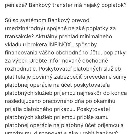
peniaze? Bankový transfer má nejaký poplatok?
Sú so systémom Bankový prevod
(medzinárodný) spojené nejaké poplatky za
transakcie? Aktuálny prehľad minimálneho
vkladu u brokera INFINOX ️, spôsoby
financovania vášho obchodného účtu, poplatky
za výber. Urobte informované obchodné
rozhodnutie. Poskytovateľ platobných služieb
platiteľa je povinný zabezpečiť prevedenie sumy
platobnej operácie na účet poskytovateľa
platobných služieb príjemcu najneskôr do konca
nasledujúceho pracovného dňa po okamihu
prijatia platobného príkazu.. Poskytovateľ
platobných služieb príjemcu pripíše sumu
platobnej operácie na platobný účet príjemcu a
umožní mu disponovať s Ako urobiť bankový