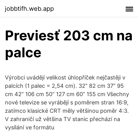
jobbtifh.web.app
Previesť 203 cm na
palce
Výrobci uvádějí velikost úhlopříček nejčastěji v
palcích (1 palec = 2,54 cm). 32” 82 cm 37” 95
cm 42” 106 cm 50” 127 cm 60” 155 cm Všechny
nové televize se vyrábějí s poměrem stran 16:9,
zatímco klasické CRT měly většinou poměr 4:3.
V zahraničí už většina TV stanic přechází na
vysílání ve formátu