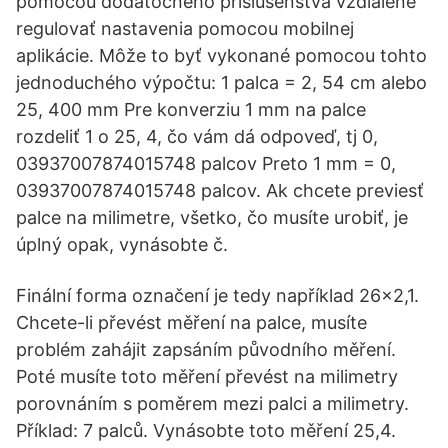
pomocou dodatočného príslušenstva vzdialene
regulovať nastavenia pomocou mobilnej
aplikácie. Môže to byť vykonané pomocou tohto
jednoduchého výpočtu: 1 palca = 2, 54 cm alebo
25, 400 mm Pre konverziu 1 mm na palce
rozdeliť 1 o 25, 4, čo vám dá odpoveď, tj 0,
03937007874015748 palcov Preto 1 mm = 0,
03937007874015748 palcov. Ak chcete previesť
palce na milimetre, všetko, čo musíte urobiť, je
úplný opak, vynásobte č.
Finální forma označení je tedy například 26x2,1.
Chcete-li převést měření na palce, musíte
problém zahájit zapsáním původního měření.
Poté musíte toto měření převést na milimetry
porovnáním s poměrem mezi palci a milimetry.
Příklad: 7 palců. Vynásobte toto měření 25,4.