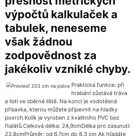
přesnost metrických
výpočtů kalkulaček a
tabulek, neneseme
však žádnou
zodpovědnost za
jakékoliv vzniklé chyby.
Praktická funkce: při
hrabání zůstává tráva
a listí ve sběrné liště. Na konci je vodotěsná
přísavka, kterou můžete připevnit na hladky
povrch.Kolík je vyroben z kvalitního PVC bez
ftalátů.Celková délka: 24,9cmDélka pro zasunutí:
23,8cmPrůměr: od 6,7cm do 8,3 cm Ak hľadáte