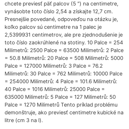
chcete previesť päť palcov (5 ″) na centimetre,
vynásobte toto číslo 2,54 a získajte 12,7 cm.
Presnejšie povedané, odpoveďou na otázku je,
koľko palcov sú centimetre na 1 palec je
2,5399931 centimetrov, ale pre zjednodušenie je
toto číslo zaokrúhlené na stotiny. 10 Palce = 254
Milimetrů: 2500 Palce = 63500 Milimetrů: 2 Palce
= 50.8 Milimetrů: 20 Palce = 508 Milimetrů: 5000
Palce = 127000 Milimetrů: 3 Palce = 76.2
Milimetrů: 30 Palce = 762 Milimetrů: 10000 Palce
= 254000 Milimetrů: 4 Palce = 101.6 Milimetrů:
40 Palce = 1016 Milimetrů: 25000 Palce =
635000 Milimetrů: 5 Palce = 127 Milimetrů: 50
Palce = 1270 Milimetrů Tento príklad problému
demonštruje, ako previesť centimetre kubické na
litre (cm 3 na l).