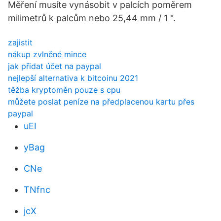
Měření musíte vynásobit v palcích poměrem
milimetrů k palcům nebo 25,44 mm / 1 ".
zajistit
nákup zvlněné mince
jak přidat účet na paypal
nejlepší alternativa k bitcoinu 2021
těžba kryptoměn pouze s cpu
můžete poslat peníze na předplacenou kartu přes
paypal
uEI
yBag
CNe
TNfnc
jcX