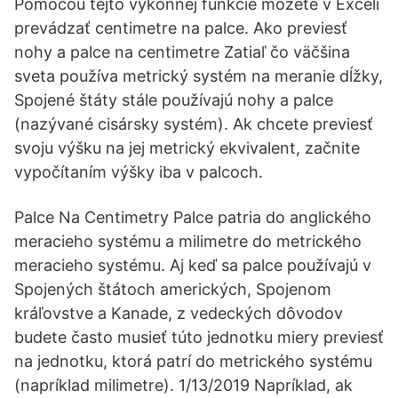
Pomocou tejto výkonnej funkcie môžete v Exceli
prevádzať centimetre na palce. Ako previesť
nohy a palce na centimetre Zatiaľ čo väčšina
sveta používa metrický systém na meranie dĺžky,
Spojené štáty stále používajú nohy a palce
(nazývané cisársky systém). Ak chcete previesť
svoju výšku na jej metrický ekvivalent, začnite
vypočítaním výšky iba v palcoch.
Palce Na Centimetry Palce patria do anglického
meracieho systému a milimetre do metrického
meracieho systému. Aj keď sa palce používajú v
Spojených štátoch amerických, Spojenom
kráľovstve a Kanade, z vedeckých dôvodov
budete často musieť túto jednotku miery previesť
na jednotku, ktorá patrí do metrického systému
(napríklad milimetre). 1/13/2019 Napríklad, ak