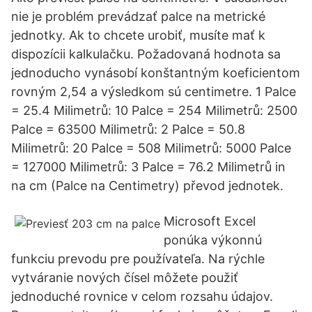
nie je problém prevádzať palce na metrické
jednotky. Ak to chcete urobiť, musíte mať k
dispozícii kalkulačku. Požadovaná hodnota sa
jednoducho vynásobí konštantným koeficientom
rovným 2,54 a výsledkom sú centimetre. 1 Palce
= 25.4 Milimetrů: 10 Palce = 254 Milimetrů: 2500
Palce = 63500 Milimetrů: 2 Palce = 50.8
Milimetrů: 20 Palce = 508 Milimetrů: 5000 Palce
= 127000 Milimetrů: 3 Palce = 76.2 Milimetrů in
na cm (Palce na Centimetry) převod jednotek.
Microsoft Excel
ponúka výkonnú
funkciu prevodu pre používateľa. Na rýchle
vytváranie nových čísel môžete použiť
jednoduché rovnice v celom rozsahu údajov.