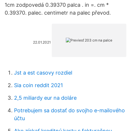
1cm zodpovedá 0.39370 palca . in =. cm *
0.39370. palec. centimetr na palec převod.
22.01.2021
Jst a est casovy rozdiel
Sia coin reddit 2021
2,5 miliardy eur na doláre
Potrebujem sa dostať do svojho e-mailového
účtu
Ako získať kreditnú kartu s fakturačnou