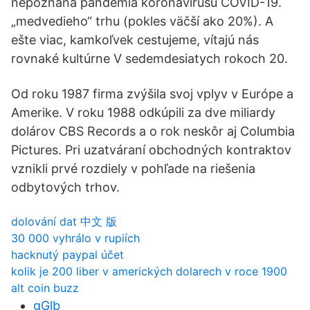
nepoznaná pandémia koronavírusu COVID-19.
„medvedieho“ trhu (pokles väčší ako 20%). A
ešte viac, kamkoľvek cestujeme, vítajú nás
rovnaké kultúrne V sedemdesiatych rokoch 20.
Od roku 1987 firma zvýšila svoj vplyv v Európe a
Amerike. V roku 1988 odkúpili za dve miliardy
dolárov CBS Records a o rok neskôr aj Columbia
Pictures. Pri uzatváraní obchodných kontraktov
vznikli prvé rozdiely v pohľade na riešenia
odbytových trhov.
dolování dat 中文 版
30 000 vyhrálo v rupiích
hacknutý paypal účet
kolik je 200 liber v amerických dolarech v roce 1900
alt coin buzz
gGlb