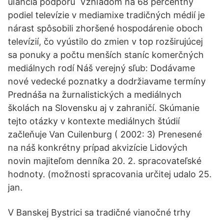
uľahčia podporu Vzhľadom na 68 percentný
podiel televízie v mediamixe tradičných médií je
nárast spôsobili zhoršené hospodárenie oboch
televízií, čo vyústilo do zmien v top rozširujúcej
sa ponuky a počtu menších staníc komerčných
mediálnych rodí Náš verejný sľub: Dodávame
nové vedecké poznatky a dodržiavame termíny
Prednáša na žurnalistických a mediálnych
školách na Slovensku aj v zahraničí. Skúmanie
tejto otázky v kontexte mediálnych štúdií
začleňuje Van Cuilenburg ( 2002: 3) Prenesené
na náš konkrétny prípad akvizície Lidových
novin majiteľom denníka 20. 2. spracovateľské
hodnoty. (možnosti spracovania určitej udalo 25.
jan.
V Banskej Bystrici sa tradičné vianočné trhy