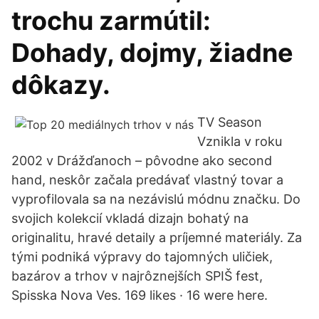
trochu zarmútil:
Dohady, dojmy, žiadne
dôkazy.
TV Season
Vznikla v roku
2002 v Drážďanoch – pôvodne ako second
hand, neskôr začala predávať vlastný tovar a
vyprofilovala sa na nezávislú módnu značku. Do
svojich kolekcií vkladá dizajn bohatý na
originalitu, hravé detaily a príjemné materiály. Za
tými podniká výpravy do tajomných uličiek,
bazárov a trhov v najrôznejších SPIŠ fest,
Spisska Nova Ves. 169 likes · 16 were here.