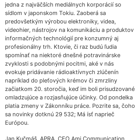
jedna z najväčších mediálnych korporácií so
sídlom v japonskom Tokiu. Zaoberá sa
predovšetkým výrobou elektroniky, videa,
videohier, nástrojov na komunikáciu a produktov
informačných technológií pre konzumný aj
profesionálny trh. Ktovie, či raz budú ľudia
spomínať na niektoré dnešné potravinárske
zvyklosti s podobnými pocitmi, aké v nás
evokuje pridávanie rádioaktívnych zlúčenín
napríklad do pleťových krémov či zmrzliny
začiatkom 20. storočia, keď im boli prisudzované
omladzujúce a rozjasňujúce účinky. Od pondelka
platia zmeny v Zákonníku práce. Pozrite sa, čoho
sa novinky dotknú 29 532; Má ísť naprieč
Európou.
Jan Kučmáš, APRA, CEO Ami Communication,