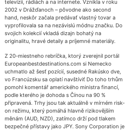
televízii, rádiách a na internete. Vznikla v roku
2002 v Drážďanoch – pôvodne ako second
hand, neskôr začala predávať vlastný tovar a
vyprofilovala sa na nezávislú módnu značku. Do
svojich kolekcií vkladá dizajn bohatý na
originalitu, hravé detaily a príjemné materiály.
Z 20-miestneho rebríčka, ktorý zverejnil portál
Europeanbestdes­tinations.com si Nemecko
uchmatlo až šesť pozícií, susedné Rakúsko dve,
vo Francúzsku sa oplatí navštíviť Do toho trhům
pomohl komentář amerického ministra financí,
podle kterého je dohoda s Čínou na 90 %
připravená. Trhy jsou tak aktuálně v mírném risk-
on režimu, který pomáhá hlavně rizikovějším
měnám (AUD, NZD), zatímco drží pod tlakem
bezpečné přístavy jako JPY. Sony Corporation je