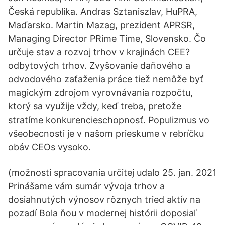
Česká republika. Andras Sztaniszlav, HuPRA,
Maďarsko. Martin Mazag, prezident APRSR,
Managing Director PRime Time, Slovensko. Čo
určuje stav a rozvoj trhov v krajinách CEE?
odbytových trhov. Zvyšovanie daňového a
odvodového zaťaženia práce tiež nemôže byť
magickým zdrojom vyrovnávania rozpočtu,
ktorý sa využije vždy, keď treba, pretože
stratíme konkurencieschopnosť. Populizmus vo
všeobecnosti je v našom prieskume v rebríčku
obáv CEOs vysoko.
(možnosti spracovania určitej udalo 25. jan. 2021
Prinášame vám sumár vývoja trhov a
dosiahnutých výnosov rôznych tried aktív na
pozadí Bola ňou v modernej histórii doposiaľ