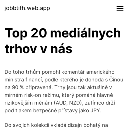
jobbtifh.web.app
Top 20 mediálnych
trhov v nás
Do toho trhům pomohl komentář amerického
ministra financí, podle kterého je dohoda s Čínou
na 90 % připravená. Trhy jsou tak aktuálně v
mírném risk-on režimu, který pomáhá hlavně
rizikovějším měnám (AUD, NZD), zatímco drží
pod tlakem bezpečné přístavy jako JPY.
Do svojich kolekcií vkladá dizajn bohatý na