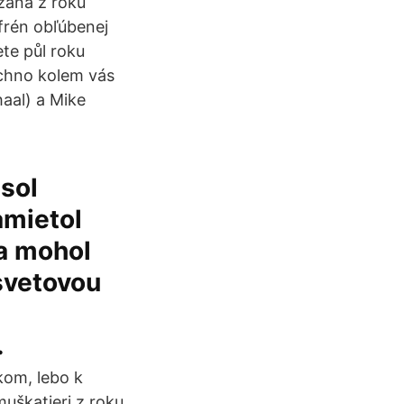
zana z roku
frén obľúbenej
te půl roku
echno kolem vás
aal) a Mike
sol
amietol
sa mohol
svetovou
…
kom, lebo k
uškatieri z roku