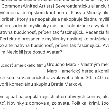
a Commons/United Artists] Severoatlantickú alianciu 
 cvičenie na európskom kontinente. Plusy a Mínusy fil
lý príbeh, ktorý sa neopakuje a nekopíruje žiadnu myš
né presadenie myšlienky násilnej kolonizácie a vyhla
atívna budúcnosť, príbeh tak fascinujúci.. Recenzia fi
 Perfektné presadenie myšlienky násilnej kolonizácie
o alternatívna budúcnosť, príbeh tak fascinujúci.. Av
lm Neviděli jste dosud Avatar?
Groucho Marx - Vlastným men
Marx - americký herec a komik
ích komikov amerického zvukového filmu 30. a 40. r
voril komediálnu skupinu Bratia Marxoví.
em aj päť najpopulárnejších alternatívnych coinov, a
atď. Novinky z domova aj zo sveta. Politika, krimi, špor