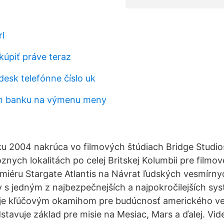
rl
úpiť práve teraz
desk telefónne číslo uk
ám banku na výmenu meny
roku 2004 nakrúca vo filmových štúdiach Bridge Stud
znych lokalitách po celej Britskej Kolumbii pre film
emiéru Stargate Atlantis na Návrat ľudských vesmírny
 s jedným z najbezpečnejších a najpokročilejších sys
 je kľúčovým okamihom pre budúcnosť amerického v
stavuje základ pre misie na Mesiac, Mars a ďalej. Vid