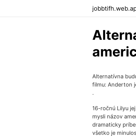
jobbtifh.web.a
Altern
americ
Alternatívna bud
filmu: Anderton 
.
16-ročnú Lilyu j
mysli názov amer
dramaticky príbe
všetko je minulo