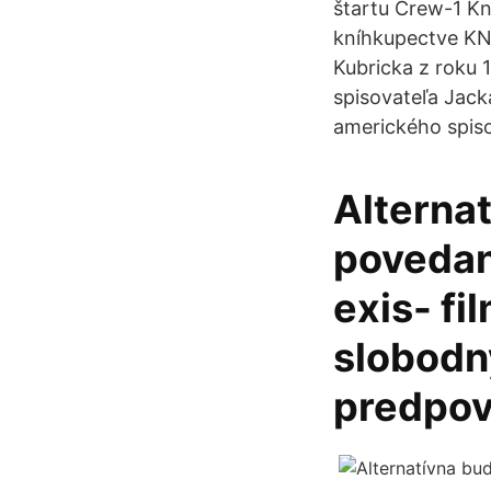
štartu Crew-1 Kn
kníhkupectve KNI
Kubricka z roku 
spisovateľa Jac
amerického spiso
Alterna
povedan
exis- fi
slobodn
predpov