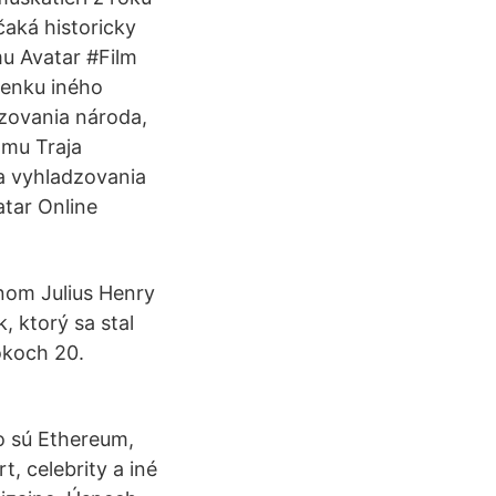
čaká historicky
mu Avatar #Film
lienku iného
dzovania národa,
lmu Traja
 a vyhladzovania
atar Online
om Julius Henry
, ktorý sa stal
okoch 20.
ko sú Ethereum,
t, celebrity a iné