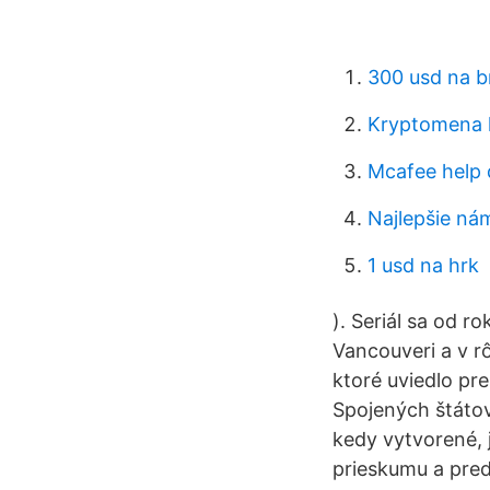
300 usd na b
Kryptomena k
Mcafee help 
Najlepšie n
1 usd na hrk
). Seriál sa od 
Vancouveri a v rô
ktoré uviedlo pr
Spojených štátov
kedy vytvorené,
prieskumu a pred