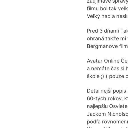
zaujímavé správy
filmu bol tak veľ
Veľký had a nesk
Pred 3 dňami Tak
ohraná takže mi t
Bergmanove film
Avatar Online Če
a nemáte čas si h
škole ;) ( pouze p
Detailnejší popi
60-tych rokov, k
najlepšiu Osviete
Jackom Nicholson
podľa rovnomenn