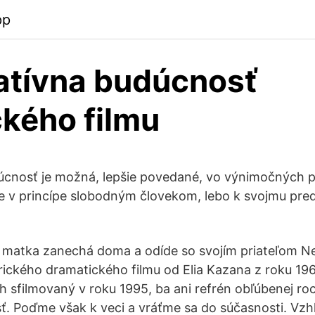
pp
atívna budúcnosť
kého filmu
úcnosť je možná, lepšie povedané, vo výnimočných p
je v princípe slobodným človekom, lebo k svojmu p
ej matka zanechá doma a odíde so svojím priateľom
ického dramatického filmu od Elia Kazana z roku 196
h sfilmovaný v roku 1995, ba ani refrén obľúbenej ro
sť. Poďme však k veci a vráťme sa do súčasnosti. Vzhl