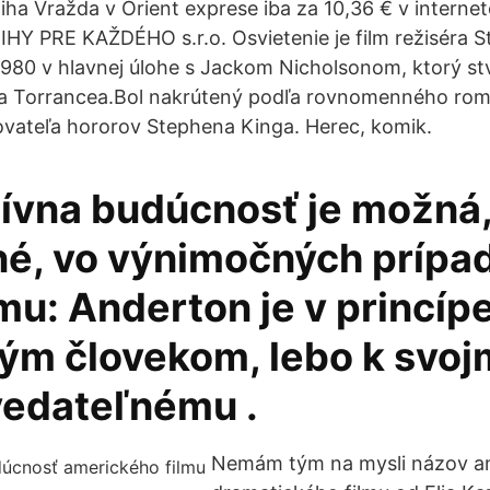
iha Vražda v Orient exprese iba za 10,36 € v intern
HY PRE KAŽDÉHO s.r.o. Osvietenie je film režiséra S
1980 v hlavnej úlohe s Jackom Nicholsonom, ktorý st
ka Torrancea.Bol nakrútený podľa rovnomenného ro
vateľa hororov Stephena Kinga. Herec, komik.
tívna budúcnosť je možná,
é, vo výnimočných prípa
lmu: Anderton je v princíp
ým človekom, lebo k svo
edateľnému .
Nemám tým na mysli názov a