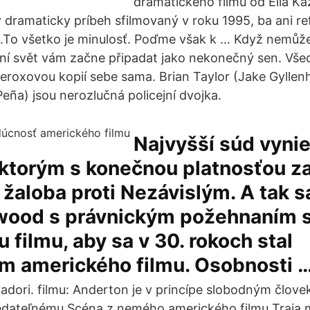
dramatického filmu od Elia Ka
ý dramaticky príbeh sfilmovaný v roku 1995, ba ani re
.To všetko je minulosť. Poďme však k … Když nemůže
lní svět vám začne připadat jako nekonečný sen. Vš
eroxovou kopií sebe sama. Brian Taylor (Jake Gyllenh
eña) jsou nerozlučná policejní dvojka.
Najvyšší súd vynie
 ktorým s konečnou platnosťou z
žaloba proti Nezávislým. A tak 
ywood s právnickým požehnaním 
 filmu, aby sa v 30. rokoch stal
 amerického filmu. Osobnosti 
vadori. filmu: Anderton je v princípe slobodným člove
dateľnému Scéna z nemého amerického filmu Traja m