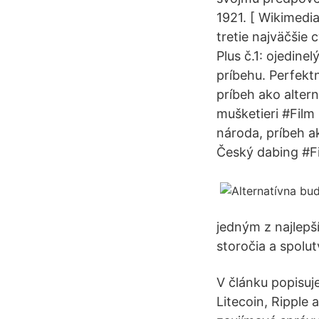
1921. [ Wikimedi
tretie najväčšie
Plus č.1: ojedine
príbehu. Perfekt
príbeh ako altern
mušketieri #Film
národa, príbeh ak
Český dabing #Fi
jedným z najlepš
storočia a spolut
V článku popisuj
Litecoin, Ripple 