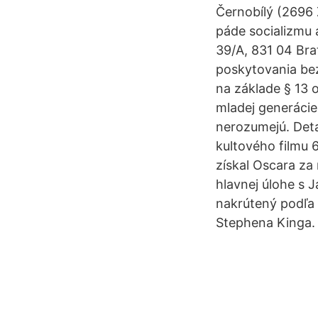
Černobílý (2696 
páde socializmu 
39/A, 831 04 Bra
poskytovania bez
na základe § 13 
mladej generácie
nerozumejú. Deta
kultového filmu 
získal Oscara za 
hlavnej úlohe s 
nakrútený podľa
Stephena Kinga.