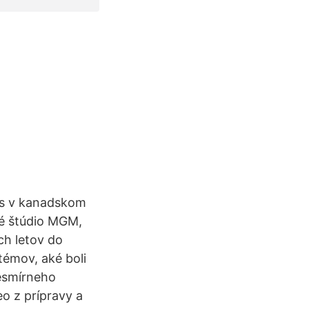
ios v kanadskom
ové štúdio MGM,
ch letov do
témov, aké boli
esmírneho
eo z prípravy a