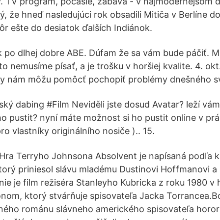
. TV program, počasie, zábava - v najmodernejšom d
ký, že hneď nasledujúci rok obsadili Mitiča v Berlíne 
ôr ešte do desiatok ďalších Indiánok.
 po dlhej dobre ABE. Dúfam že sa vám bude páčiť. M
o nemusíme písať, a je trošku v horšiej kvalite. 4. okt
y nám môžu pomôcť pochopiť problémy dnešného sv
ský dabing #Film Neviděli jste dosud Avatar? leží vá
o pustit? nyní máte možnost si ho pustit online v prác
ro vlastníky originálního nosiče ).. 15.
s Hra Terryho Johnsona Absolvent je napísaná podľa k
torý priniesol slávu mladému Dustinovi Hoffmanovi a 
nie je film režiséra Stanleyho Kubricka z roku 1980 v 
om, ktorý stvárňuje spisovateľa Jacka Torrancea.B
ého románu slávneho amerického spisovateľa horo