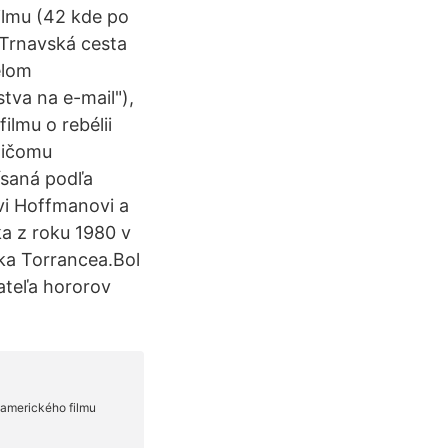
ilmu (42 kde po
 Trnavská cesta
elom
tva na e-mail"),
lmu o rebélii
 ničomu
ísaná podľa
vi Hoffmanovi a
ka z roku 1980 v
ka Torrancea.Bol
teľa hororov