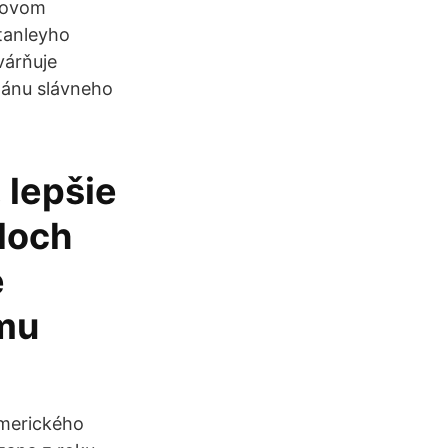
etovom
tanleyho
várňuje
mánu slávneho
 lepšie
doch
e
jmu
merického