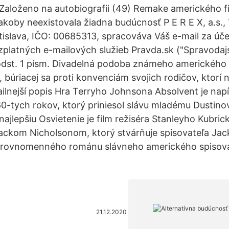
Založeno na autobiografii (49) Remake amerického f
akoby neexistovala žiadna budúcnosť P E R E X, a.s.,
tislava, IČO: 00685313, spracováva Váš e-mail za úč
platných e-mailových služieb Pravda.sk ("Spravodajs
odst. 1 písm. Divadelná podoba známeho amerického fi
, búriacej sa proti konvenciám svojich rodičov, ktorí
ilnejší popis Hra Terryho Johnsona Absolvent je nap
60-tych rokov, ktorý priniesol slávu mladému Dustino
najlepšiu Osvietenie je film režiséra Stanleyho Kubric
Jackom Nicholsonom, ktorý stvárňuje spisovateľa Jac
 rovnomenného románu slávneho amerického spisova
21.12.2020