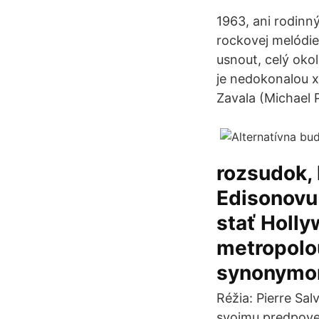
1963, ani rodinn
rockovej melódie
usnout, celý oko
je nedokonalou x
Zavala (Michael P
rozsudok,
Edisonovu 
stať Holl
metropolou
synonymom
Réžia: Pierre Sal
svojmu predpove