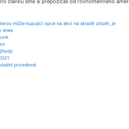
to článku sme si prepožičali od rovnomenného ameri
terou může kupující opce na akci na skladě utrpět, je
e dnes
york
ton
výhody
2021
lobální proměnné