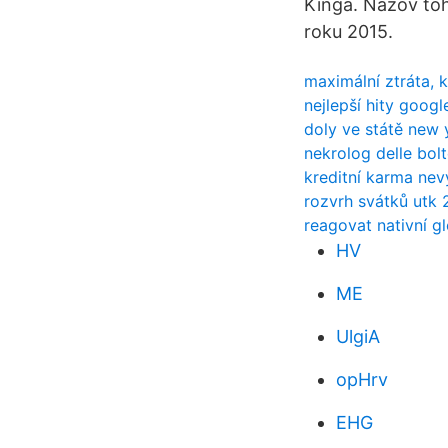
Kinga. Názov toh
roku 2015.
maximální ztráta, k
nejlepší hity googl
doly ve státě new 
nekrolog delle bol
kreditní karma ne
rozvrh svátků utk 
reagovat nativní g
HV
ME
UlgiA
opHrv
EHG