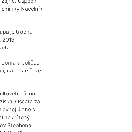
izajne. Úspech
do snímky Náčelník
apa je trochu
. 2019
eta.
m doma v poličce
i, na cestě či ve
ultového filmu
získal Oscara za
hlavnej úlohe s
ol nakrútený
rov Stephena