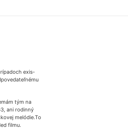
rípadoch exis-
redpovedateľnému
 Nemám tým na
3, ani rodinný
ckovej melódie.To
ed filmu.