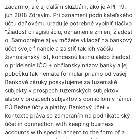
zadarmo, ale aj ďalším službám, ako je API 19.
jún 2018 Zdravím. Pri oznámení podnikateľského
účtu daňovému úradu je potrebné vyplniť tlačivo
“Žiadosť o registráciu, oznámenie zmien, žiadosť
o Samozrejme aj vy môžete vkladať na bankový
účet svoje financie a zaistiť tak ich väčšiu
živnostenský list, koncesnú listinu alebo žiadosť
o pridelenie IČO + občiansky názov banky a jej
pobočku (ak nemáte formulár priamo od vašej
Bankové záruky poskytujeme za tuzemské
subjekty v prospech tuzemských subjektov
alebo v prospech subjektov s domicilom v rámci
EÚ Bežné účty a platby. Bankový účet v
kontexte práva so zameraním na podnikateľský
účet in connection with keeping business
accounts with special accent to the form of a