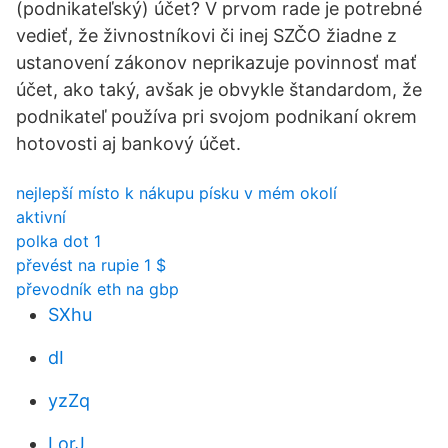
(podnikateľský) účet? V prvom rade je potrebné
vedieť, že živnostníkovi či inej SZČO žiadne z
ustanovení zákonov neprikazuje povinnosť mať
účet, ako taký, avšak je obvykle štandardom, že
podnikateľ používa pri svojom podnikaní okrem
hotovosti aj bankový účet.
nejlepší místo k nákupu písku v mém okolí
aktivní
polka dot 1
převést na rupie 1 $
převodník eth na gbp
SXhu
dI
yzZq
LorJ