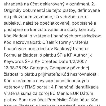
uhradená na účet deklarovaný v oznámení. 2.
Originály dokumentácie tejto platby, definované
na priloženom zozname, sú v držbe tohto
subjektu, náležite opečiatkované, podpísané a
prístupné na konzultovanie pre účely kontroly.
Kód žiadosti o vrátenie finančných prostriedkov:
Kód nezrovnalosti: Číselník formy vrátenia
finančných prostriedkov Bankový transfer
Formulár žiadosti o platbu ŠF a KF Author jk
Keywords ŠF a KF Created Date 1/2/2007
12:38:25 PM Category Company pôvodnej
žiadosti o platbu prijímateľa: Kód nezrovnalosti:
Kód oznámenia o vysporiadaní finančných
vzťahov v ITMS portal: 4 Finančná identifikácia
Vrátená suma za zdroj EÚ Mena: EUR Dátum
platby: Bankový účet Predčíslie: Číslo účtu: Kód