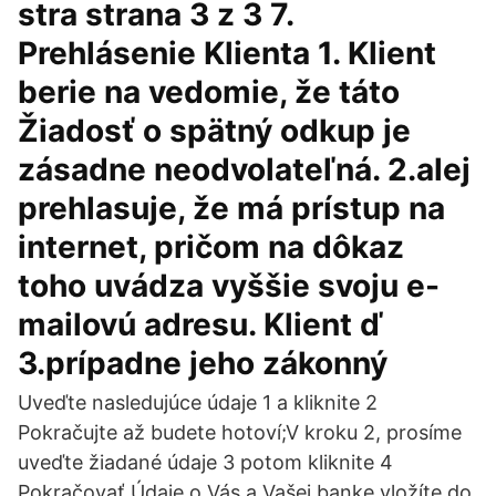
stra strana 3 z 3 7.
Prehlásenie Klienta 1. Klient
berie na vedomie, že táto
Žiadosť o spätný odkup je
zásadne neodvolateľná. 2.alej
prehlasuje, že má prístup na
internet, pričom na dôkaz
toho uvádza vyššie svoju e-
mailovú adresu. Klient ď
3.prípadne jeho zákonný
Uveďte nasledujúce údaje 1 a kliknite 2
Pokračujte až budete hotoví;V kroku 2, prosíme
uveďte žiadané údaje 3 potom kliknite 4
Pokračovať Údaje o Vás a Vašej banke vložíte do