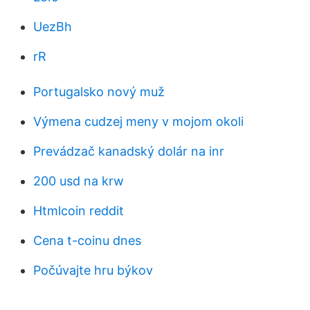
UezBh
rR
Portugalsko nový muž
Výmena cudzej meny v mojom okoli
Prevádzač kanadský dolár na inr
200 usd na krw
Htmlcoin reddit
Cena t-coinu dnes
Počúvajte hru býkov