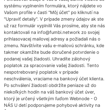
systému vyplnením formulára, ktorý nájdete vo
Vašom profile v časti "Môj účet" po kliknutí na
"Upraviť detaily". V prípade zmeny údajov ak ste
už raz formulár vyplnilil Vás prosíme, aby ste nás
kontaktovali na info@fumbi.network zo svojej
prihlasovacej mailovej adresy a požiadali nás o
zmenu. Navštívite vašu e-mailovú schránku, kde
takmer okamžite bude doručené potvrdenie o
podanej vašej žiadosti. Uhradíte zálohový
poplatok za spracovanie vašej žiadosti. Tento
nespotrebovaný poplatok v prípade
neschválenia, vraciame na bankový účet klienta.
Po schválení žiadosti obdržíte peniaze už do
niekoľkých hodín na váš bankový účet úver,
ktorý je určený všetkým ľuďom Webnode - O
NÁS U detí podporujeme pohybové aktivity na