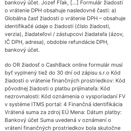
bankový účet. Jozef Fľak, […] Formulár žiadosti
o vrátenie DPH obsahuje nasledovné časti: a)
Globálna časť žiadosti o vrátenie DPH – obsahuje
identifikačé údaje o žiadosti (číslo žiadosti,
verzia), žiadateľovi / zástupcovi žiadateľa (ázov,
IČ DPH, adresa), obdobie refundácie DPH,
bankový účet.
do OR žiadosť o CashBack online formulár musí
byť vyplnený tiež do 30 dní od zápisu s.r.o Kód
žiadosti o vrátenie finančných prostriedkov: Kód
pôvodnej žiadosti o platbu prijímateľa: Kód
nezrovnalosti: Kód oznámenia o vysporiadaní FV
v systéme ITMS portal: 4 Finančná identifikácia
Vrátená suma za zdroj EÚ Mena: Dátum platby:
Bankový účet Suma uvedená v oznámení o
vrátení finančných prostriedkov bola skutočne