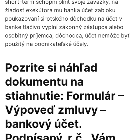
short-term schopní plniť svoje záväzky, na
žiadosť exekútora mu banka účet zabloku
poukazovaní sirotského dôchodku na účet v
banke tlačivo vyplní zákonný zástupca alebo
osobitný príjemca, dôchodca, účet nemôže byť
použitý na podnikateľské účely.
Pozrite si náhľad
dokumentu na
stiahnutie: Formulár –
Výpoveď zmluvy –
bankový účet.
Podpísaný, r.č., Vám