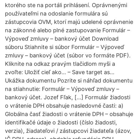
ktorého ste na portáli prihlásení. Oprávnenými
používateľmi na odoslanie formulára sú
zástupcovia OVM, ktorí majú udelené oprávnenie
na zákonné alebo plné zastupovanie Formulár –
Výpoveď zmluvy – bankový účet Download
súboru Stiahnite si súbor Formulár – Výpoveď
zmluvy – bankový účet (súbor vo formáte PDF).
Kliknite na odkaz pravým tlačidlom myši a
zvoľte: Uložiť cieľ ako… – Save target as…
Ukážka dokumentu Pozrite si náhľad dokumentu
na stiahnutie: Formulár – Výpoveď zmluvy –
bankový účet. Jozef Fľak, […] Formulár žiadosti
o vrátenie DPH obsahuje nasledovné časti: a)
Globálna časť žiadosti o vrátenie DPH – obsahuje
identifikačé údaje o žiadosti (číslo žiadosti,
verzia), žiadateľovi / zástupcovi žiadateľa (ázov,