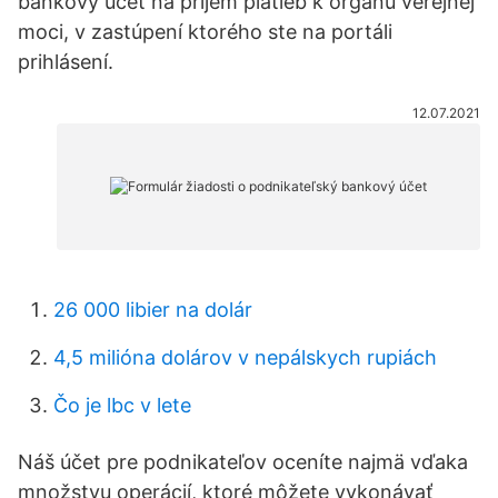
bankový účet na príjem platieb k orgánu verejnej
moci, v zastúpení ktorého ste na portáli
prihlásení.
12.07.2021
26 000 libier na dolár
4,5 milióna dolárov v nepálskych rupiách
Čo je lbc v lete
Náš účet pre podnikateľov oceníte najmä vďaka
množstvu operácií, ktoré môžete vykonávať